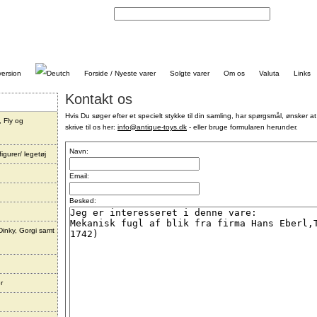
Kontakt
Forside / Nyeste varer
Solgte varer
Om os
Valuta
Links
Kontakt os
Hvis Du søger efter et specielt stykke til din samling, har spørgsmål, ønsker at
, Fly og
skrive til os her:
info@antique-toys.dk
- eller bruge formularen herunder.
Navn:
igurer/ legetøj
Email:
Besked:
Dinky, Gorgi samt
r