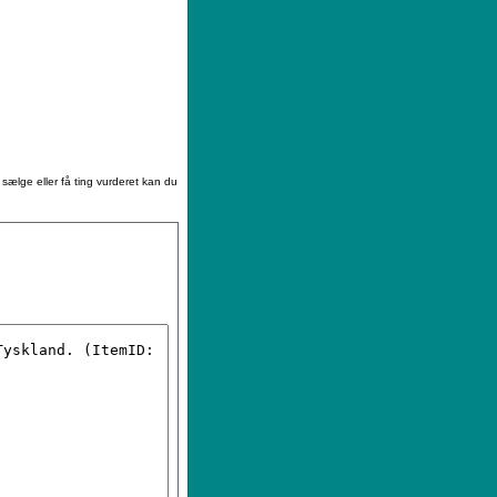
|
Sådan køber du
|
Din ønskeliste
 sælge eller få ting vurderet kan du