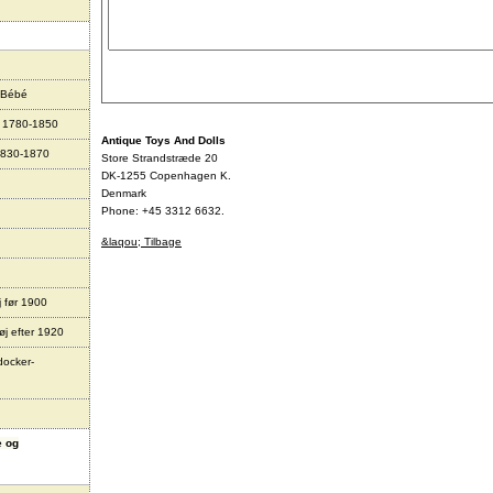
 Bébé
r 1780-1850
Antique Toys And Dolls
1830-1870
Store Strandstræde 20
DK-1255 Copenhagen K.
Denmark
Phone: +45 3312 6632.
&laqou; Tilbage
j før 1900
øj efter 1920
docker-
e og