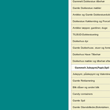
Gammelt Dukkestue tilbehør
Gamle Dukkestue møbler
Antikke og Gamle Dukkestueduk
Dukkestue Køkkenting og Porce
Antikke tæpper, gardiner, duge
TILBUD-Dukkestueting
Dukkehus dyr
Gamle Dukkehuse, stuer og forre
Dukkehus Have Tilbehør
Dukkehus møbler og tilbehør eft
Gammelt Julepynt,Papir,Spil 
Julepynt, påskepynt og Valentin
Gamle Reklameting
Blik dåser og andet blik
Candy containers
Gamle Spil
Gamle Glansbilleder,Bokmärken,