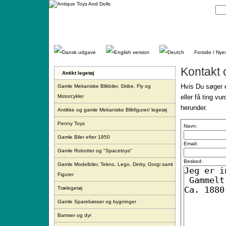
Gå
direkte
til
indhold.
Forside / Nye
Kontakt 
Antikt legetøj
Hvis Du søger e
Gamle Mekaniske Blikbiler, Skibe, Fly og
Motorcykler
eller få ting vu
herunder.
Antikke og gamle Mekaniske Blikfigurer/ legetøj
Penny Toys
Navn:
Gamle Biler efter 1950
Email:
Gamle Robotter og "Spacetoys"
Besked:
Gamle Modelbiler, Tekno, Lego, Dinky, Gorgi samt
Figurer
Trælegetøj
Gamle Sparebøsser og bygninger
Bamser og dyr