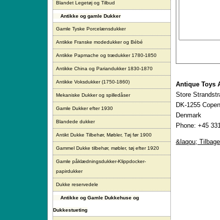
Blandet Legetøj og Tilbud
Antikke og gamle Dukker
Gamle Tyske Porcelænsdukker
Antikke Franske modedukker og Bébé
Antikke Papmache og trædukker 1780-1850
Antikke China og Pariandukker 1830-1870
Antikke Voksdukker (1750-1860)
Antique Toys 
Store Strandst
Mekaniske Dukker og spilledåser
DK-1255 Copen
Gamle Dukker efter 1930
Denmark
Blandede dukker
Phone: +45 331
Antikt Dukke Tilbehør, Møbler, Tøj før 1900
&laqou; Tilbage
Gammel Dukke tilbehør, møbler, tøj efter 1920
Gamle påklædningsdukker-Klippdocker-
papirdukker
Dukke reservedele
Antikke og Gamle Dukkehuse og
Dukkestueting