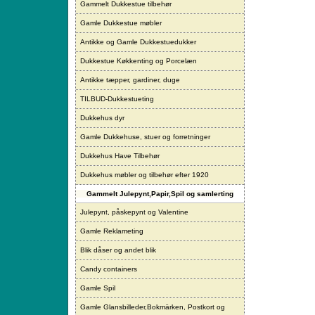
Gammelt Dukkestue tilbehør
Gamle Dukkestue møbler
Antikke og Gamle Dukkestuedukker
Dukkestue Køkkenting og Porcelæn
Antikke tæpper, gardiner, duge
TILBUD-Dukkestueting
Dukkehus dyr
Gamle Dukkehuse, stuer og forretninger
Dukkehus Have Tilbehør
Dukkehus møbler og tilbehør efter 1920
Gammelt Julepynt,Papir,Spil og samlerting
Julepynt, påskepynt og Valentine
Gamle Reklameting
Blik dåser og andet blik
Candy containers
Gamle Spil
Gamle Glansbilleder,Bokmärken, Postkort og