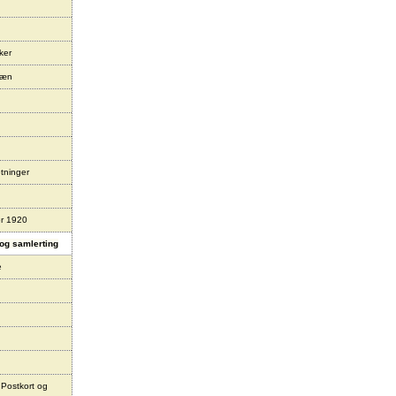
ker
læn
tninger
er 1920
og samlerting
e
 Postkort og