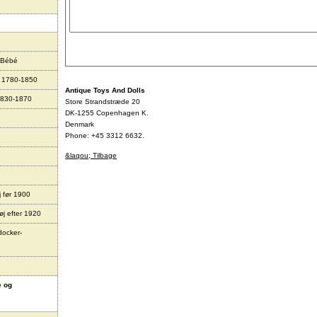
 Bébé
r 1780-1850
Antique Toys And Dolls
1830-1870
Store Strandstræde 20
DK-1255 Copenhagen K.
Denmark
Phone: +45 3312 6632.
&laqou; Tilbage
j før 1900
øj efter 1920
docker-
e og