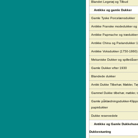
Blandet Legetøj og Tilbud
Antikke og gamle Dukker
Gamle Tyske Porcelænsdukker
Antikke Franske modedukker og
Antikke Papmache og trædukke
Antikke China og Pariandukker 
Antikke Voksdukker (1750-1860)
Mekaniske Dukker og spilledåser
Gamle Dukker efter 1930
Blandede dukker
Antikt Dukke Tilbehør, Møbler, Tø
Gammel Dukke tilbehør, møbler, t
Gamle påklædningsdukker-Klipp
papirdukker
Dukke reservedele
Antikke og Gamle Dukkehus
Dukkestueting