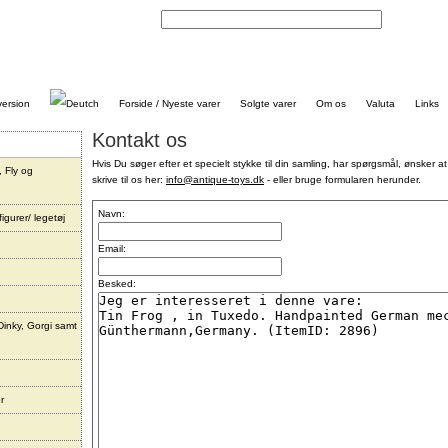
Kontakt
Forside / Nyeste varer
Solgte varer
Om os
Valuta
Links
Kontakt os
Hvis Du søger efter et specielt stykke til din samling, har spørgsmål, ønsker at
, Fly og
skrive til os her:
info@antique-toys.dk
- eller bruge formularen herunder.
Navn:
igurer/ legetøj
Email:
Besked:
Dinky, Gorgi samt
r