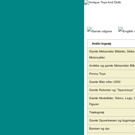
Gå
direkte
til
indhold.
Antikt legetøj
Gamle Mekaniske Blikbiler, Skibe
Motorcykler
Antikke og gamle Mekaniske Blikf
Penny Toys
Gamle Biler efter 1950
Gamle Robotter og "Spacetoys"
Gamle Modelbiler, Tekno, Lego, 
Figurer
Trælegetøj
Gamle Sparebøsser og bygninge
Bamser og dyr