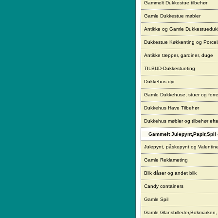
Gammelt Dukkestue tilbehør
Gamle Dukkestue møbler
Antikke og Gamle Dukkestueduk
Dukkestue Køkkenting og Porce
Antikke tæpper, gardiner, duge
TILBUD-Dukkestueting
Dukkehus dyr
Gamle Dukkehuse, stuer og forre
Dukkehus Have Tilbehør
Dukkehus møbler og tilbehør eft
Gammelt Julepynt,Papir,Spil 
Julepynt, påskepynt og Valentin
Gamle Reklameting
Blik dåser og andet blik
Candy containers
Gamle Spil
Gamle Glansbilleder,Bokmärken,