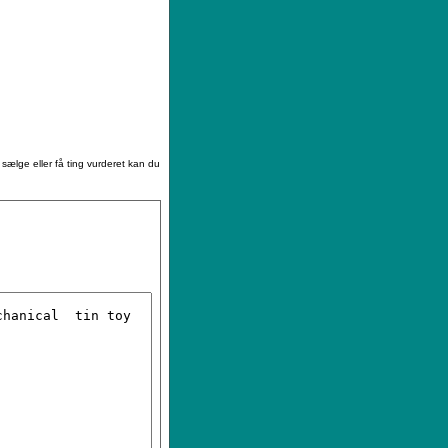
|
Sådan køber du
|
Din ønskeliste
 sælge eller få ting vurderet kan du