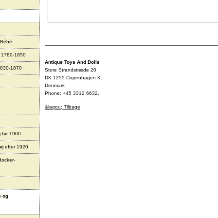
 Bébé
r 1780-1850
Antique Toys And Dolls
1830-1870
Store Strandstræde 20
DK-1255 Copenhagen K.
Denmark
Phone: +45 3312 6632.
&laqou; Tilbage
j før 1900
øj efter 1920
docker-
e og