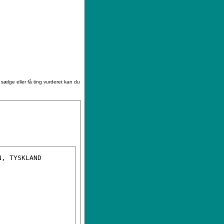
|
Sådan køber du
|
Din ønskeliste
 sælge eller få ting vurderet kan du