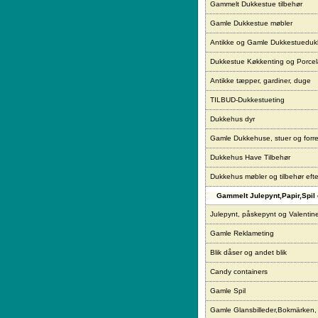
Gammelt Dukkestue tilbehør
Gamle Dukkestue møbler
Antikke og Gamle Dukkestueduk
Dukkestue Køkkenting og Porce
Antikke tæpper, gardiner, duge
TILBUD-Dukkestueting
Dukkehus dyr
Gamle Dukkehuse, stuer og forre
Dukkehus Have Tilbehør
Dukkehus møbler og tilbehør eft
Gammelt Julepynt,Papir,Spil 
Julepynt, påskepynt og Valentin
Gamle Reklameting
Blik dåser og andet blik
Candy containers
Gamle Spil
Gamle Glansbilleder,Bokmärken,