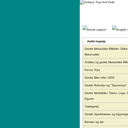
Gå
direkte
til
indhold.
Antikt legetøj
Gamle Mekaniske Blikbiler, Skibe
Motorcykler
Antikke og gamle Mekaniske Blikf
Penny Toys
Gamle Biler efter 1950
Gamle Robotter og "Spacetoys"
Gamle Modelbiler, Tekno, Lego, 
Figurer
Trælegetøj
Gamle Sparebøsser og bygninge
Bamser og dyr