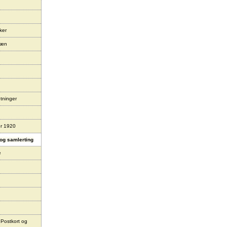
ker
læn
tninger
er 1920
og samlerting
e
 Postkort og