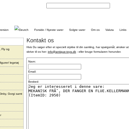
Kontakt
Forside / Nyeste varer
Solgte varer
Om os
Valuta
Links
Kontakt os
Hvis Du søger efter et specielt stykke til din samling, har spørgsmål, ønsker at
, Fly og
skrive til os her:
info@antique-toys.dk
- eller bruge formularen herunder.
Navn:
igurer/ legetøj
Email:
Besked:
Dinky, Gorgi samt
r