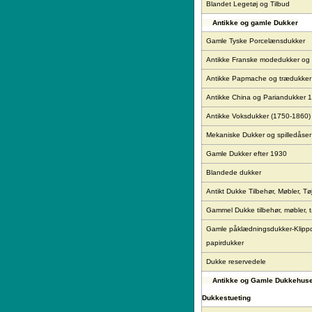
Blandet Legetøj og Tilbud
Antikke og gamle Dukker
Gamle Tyske Porcelænsdukker
Antikke Franske modedukker og
Antikke Papmache og trædukke
Antikke China og Pariandukker 
Antikke Voksdukker (1750-1860)
Mekaniske Dukker og spilledåser
Gamle Dukker efter 1930
Blandede dukker
Antikt Dukke Tilbehør, Møbler, Tø
Gammel Dukke tilbehør, møbler, t
Gamle påklædningsdukker-Klipp
papirdukker
Dukke reservedele
Antikke og Gamle Dukkehus
Dukkestueting