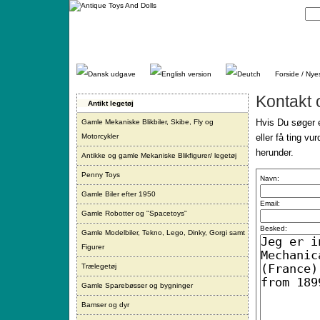
Gå
direkte
til
indhold.
Forside / Nye
Kontakt 
Antikt legetøj
Hvis Du søger e
Gamle Mekaniske Blikbiler, Skibe, Fly og
Motorcykler
eller få ting vu
herunder.
Antikke og gamle Mekaniske Blikfigurer/ legetøj
Penny Toys
Navn:
Gamle Biler efter 1950
Email:
Gamle Robotter og "Spacetoys"
Besked:
Gamle Modelbiler, Tekno, Lego, Dinky, Gorgi samt
Figurer
Trælegetøj
Gamle Sparebøsser og bygninger
Bamser og dyr