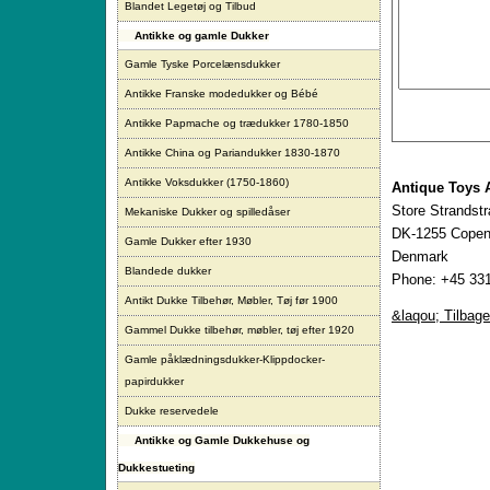
Blandet Legetøj og Tilbud
Antikke og gamle Dukker
Gamle Tyske Porcelænsdukker
Antikke Franske modedukker og Bébé
Antikke Papmache og trædukker 1780-1850
Antikke China og Pariandukker 1830-1870
Antikke Voksdukker (1750-1860)
Antique Toys 
Store Strandst
Mekaniske Dukker og spilledåser
DK-1255 Copen
Gamle Dukker efter 1930
Denmark
Blandede dukker
Phone: +45 331
Antikt Dukke Tilbehør, Møbler, Tøj før 1900
&laqou; Tilbage
Gammel Dukke tilbehør, møbler, tøj efter 1920
Gamle påklædningsdukker-Klippdocker-
papirdukker
Dukke reservedele
Antikke og Gamle Dukkehuse og
Dukkestueting