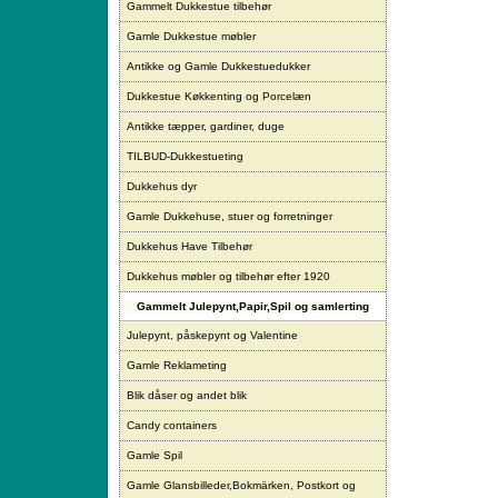
Gammelt Dukkestue tilbehør
Gamle Dukkestue møbler
Antikke og Gamle Dukkestuedukker
Dukkestue Køkkenting og Porcelæn
Antikke tæpper, gardiner, duge
TILBUD-Dukkestueting
Dukkehus dyr
Gamle Dukkehuse, stuer og forretninger
Dukkehus Have Tilbehør
Dukkehus møbler og tilbehør efter 1920
Gammelt Julepynt,Papir,Spil og samlerting
Julepynt, påskepynt og Valentine
Gamle Reklameting
Blik dåser og andet blik
Candy containers
Gamle Spil
Gamle Glansbilleder,Bokmärken, Postkort og