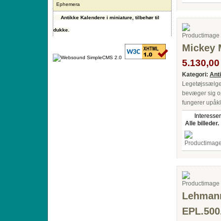
Ephemera
Antikke Kalendere i miniature, tilbehør til
dukke.
Mickey 
5.130,00 
Kategori:
Ant
Legetøjssælger
bevæger sig op
fungerer upåk
Interesser
Alle billeder.
Lehmann
EPL.500