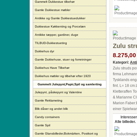
Gammelt Dukkestue tilbehør
Gamle Dukkestue møbler
Antikke og Gamle Dukkestuedukker
Dukkestue Køkkenting og Porcelæn
Antikke tæpper, gardiner, duge
TILBUD-Dukkestueting
Zulu st
Dukkehus dyr
8.275,00 
Gamle Dukkehuse, stuer og forretninger
Kategori:
Ant
Dukkehus Have Tilbehør
Zulu struds po
firma Lehmann,
Dukkehus møbler og tilbehør efter 1920
Tysklands enga
Gammelt Julepynt,Papir,Spil og samlerting
fint. L= 18 cm
Kletteraffen 
Julepynt, påskepynt og Valentine
& Marianne Cl
Gamle Reklameting
Marion Faber:
einer Spielwar
Blik dåser og andet blik
Interesser
Candy containers
Alle billeder.
Gamle Spil
Gamle Glansbilleder,Bokmärken, Postkort og