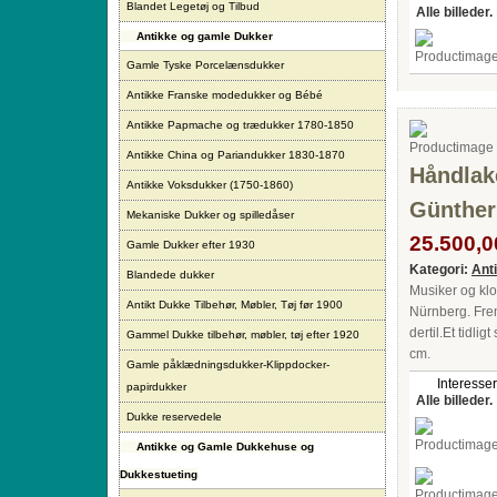
Blandet Legetøj og Tilbud
Alle billeder.
Antikke og gamle Dukker
Gamle Tyske Porcelænsdukker
Antikke Franske modedukker og Bébé
Antikke Papmache og trædukker 1780-1850
Antikke China og Pariandukker 1830-1870
Håndlak
Antikke Voksdukker (1750-1860)
Günther
Mekaniske Dukker og spilledåser
25.500,00
Gamle Dukker efter 1930
Kategori:
Ant
Blandede dukker
Musiker og kl
Antikt Dukke Tilbehør, Møbler, Tøj før 1900
Nürnberg. Frem
dertil.Et tidli
Gammel Dukke tilbehør, møbler, tøj efter 1920
cm.
Gamle påklædningsdukker-Klippdocker-
Interesser
papirdukker
Alle billeder.
Dukke reservedele
Antikke og Gamle Dukkehuse og
Dukkestueting