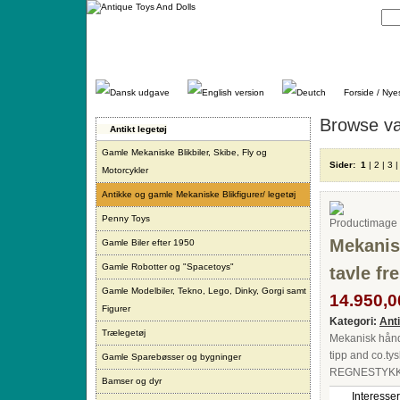
Gå
direkte
til
indhold.
Forside / Nye
Browse va
Antikt legetøj
Gamle Mekaniske Blikbiler, Skibe, Fly og
Sider:
1
|
2
|
3
Motorcykler
Antikke og gamle Mekaniske Blikfigurer/ legetøj
Penny Toys
Mekanis
Gamle Biler efter 1950
Gamle Robotter og "Spacetoys"
tavle fr
Gamle Modelbiler, Tekno, Lego, Dinky, Gorgi samt
14.950,00
Figurer
Kategori:
Ant
Trælegetøj
Mekanisk håndm
tipp and co.
Gamle Sparebøsser og bygninger
REGNESTYKKE
Bamser og dyr
Interesser