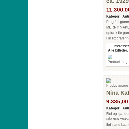
ca. 1929
11.300,00
Kategori:
Ant
Pragtfult gamm
MERRY MAKERS
optræk får gan
Fin litografer
Interesser
Alle billeder.
Nina Ka
9.335,00 
Kategori:
Ant
Flot og sjælde
Når den trække
flot stand.Læ