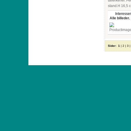
tallerkener. Fe
stand.H 16,5 c
Interesser
Alle billeder.
Sider:
1
|
2
|
3
ANTIQUE TOYS & DOLLS · ST. STRANDSTRÆD