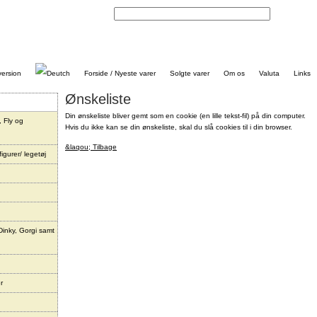
Kontakt
Forside / Nyeste varer
Solgte varer
Om os
Valuta
Links
Ønskeliste
Din ønskeliste bliver gemt som en cookie (en lille tekst-fil) på din computer.
, Fly og
Hvis du ikke kan se din ønskeliste, skal du slå cookies til i din browser.
&laqou; Tilbage
igurer/ legetøj
Dinky, Gorgi samt
r