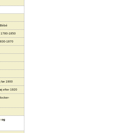
 Bébé
r 1780-1850
1830-1870
j før 1900
øj efter 1920
docker-
e og