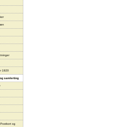
ker
læn
tninger
er 1920
og samlerting
e
 Postkort og