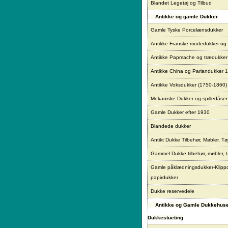
Blandet Legetøj og Tilbud
Antikke og gamle Dukker
Gamle Tyske Porcelænsdukker
Antikke Franske modedukker og
Antikke Papmache og trædukke
Antikke China og Pariandukker 
Antikke Voksdukker (1750-1860)
Mekaniske Dukker og spilledåser
Gamle Dukker efter 1930
Blandede dukker
Antikt Dukke Tilbehør, Møbler, Tø
Gammel Dukke tilbehør, møbler, t
Gamle påklædningsdukker-Klipp
papirdukker
Dukke reservedele
Antikke og Gamle Dukkehus
Dukkestueting