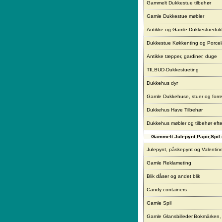
Gammelt Dukkestue tilbehør
Gamle Dukkestue møbler
Antikke og Gamle Dukkestueduk
Dukkestue Køkkenting og Porce
Antikke tæpper, gardiner, duge
TILBUD-Dukkestueting
Dukkehus dyr
Gamle Dukkehuse, stuer og forre
Dukkehus Have Tilbehør
Dukkehus møbler og tilbehør eft
Gammelt Julepynt,Papir,Spil 
Julepynt, påskepynt og Valentin
Gamle Reklameting
Blik dåser og andet blik
Candy containers
Gamle Spil
Gamle Glansbilleder,Bokmärken,