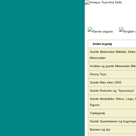
Gå
direkte
til
indhold.
Antikt legetøj
Gamle Mekaniske Blikbiler, Skibe
Motorcykler
Antikke og gamle Mekaniske Blikf
Penny Toys
Gamle Biler efter 1950
Gamle Robotter og "Spacetoys"
Gamle Modelbiler, Tekno, Lego, 
Figurer
Trælegetøj
Gamle Sparebøsser og bygninge
Bamser og dyr