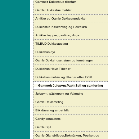
Gammelt Dukkestue tilbehør
Gamle Dukkestue møbler
Antikke og Gamle Dukkestuedukker
Dukkestue Køkkenting og Porcelæn
Antikke tæpper, gardiner, duge
TILBUD-Dukkestueting
Dukkehus dyr
Gamle Dukkehuse, stuer og forretninger
Dukkehus Have Tilbehør
Dukkehus møbler og tilbehør efter 1920
Gammelt Julepynt,Papir,Spil og samlerting
Julepynt, påskepynt og Valentine
Gamle Reklameting
Blik dåser og andet blik
Candy containers
Gamle Spil
Gamle Glansbilleder,Bokmärken, Postkort og