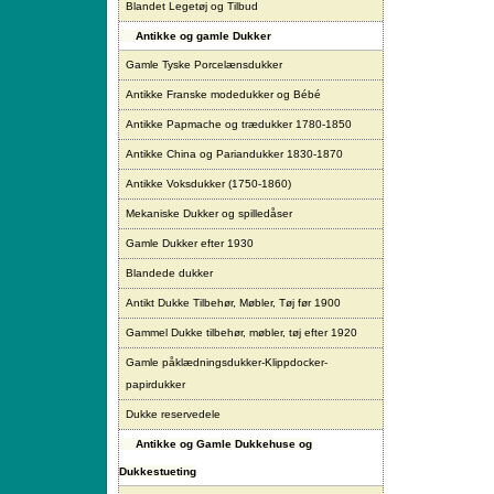
Blandet Legetøj og Tilbud
Antikke og gamle Dukker
Gamle Tyske Porcelænsdukker
Antikke Franske modedukker og Bébé
Antikke Papmache og trædukker 1780-1850
Antikke China og Pariandukker 1830-1870
Antikke Voksdukker (1750-1860)
Mekaniske Dukker og spilledåser
Gamle Dukker efter 1930
Blandede dukker
Antikt Dukke Tilbehør, Møbler, Tøj før 1900
Gammel Dukke tilbehør, møbler, tøj efter 1920
Gamle påklædningsdukker-Klippdocker-
papirdukker
Dukke reservedele
Antikke og Gamle Dukkehuse og
Dukkestueting