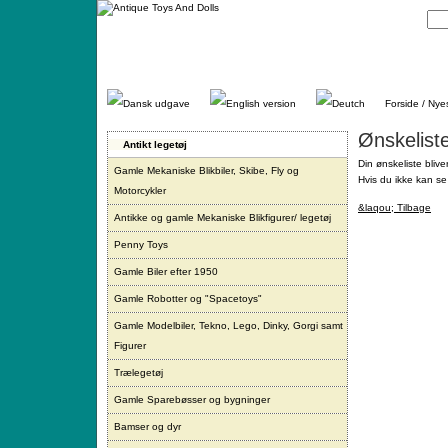
Gå
direkte
til
indhold.
Forside / Nye
Ønskelist
Antikt legetøj
Din ønskeliste blive
Gamle Mekaniske Blikbiler, Skibe, Fly og
Hvis du ikke kan se 
Motorcykler
&laqou; Tilbage
Antikke og gamle Mekaniske Blikfigurer/ legetøj
Penny Toys
Gamle Biler efter 1950
Gamle Robotter og "Spacetoys"
Gamle Modelbiler, Tekno, Lego, Dinky, Gorgi samt
Figurer
Trælegetøj
Gamle Sparebøsser og bygninger
Bamser og dyr