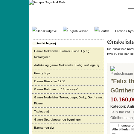
Gå
direkte
til
indhold.
Forside / Nye
Ønskelist
Antikt legetøj
Din ønskeliste blive
Gamle Mekaniske Blikbiler, Skibe, Fly og
Hvis du ikke kan se 
Motorcykler
Antikke og gamle Mekaniske Blikfigurer/ legetøj
Penny Toys
"Felix t
Gamle Biler efter 1950
Günther
Gamle Robotter og "Spacetoys"
Gamle Modelbiler, Tekno, Lego, Dinky, Gorgi samt
10.160,00
Figurer
Kategori:
Ant
Trælegetøj
Felix the cat. 
Günthermann, 
Gamle Sparebøsser og bygninger
Interesseret
Bamser og dyr
Alle billeder.
Kl