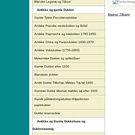
Blandet Legetøj og Tilbud
Antikke og gamle Dukker
&laqou; Tilbage
Gamle Tyske Porcelænsdukker
Antikke Franske modedukker og Bébé
Antikke Papmache og trædukker 1780-1850
Antikke China og Pariandukker 1830-1870
Antikke Voksdukker (1750-1860)
Mekaniske Dukker og spilledåser
Gamle Dukker efter 1930
Blandede dukker
Antikt Dukke Tilbehør, Møbler, Tøj før 1900
Gammel Dukke tilbehør, møbler, tøj efter 1920
Gamle påklædningsdukker-Klippdocker-
papirdukker
Dukke reservedele
Antikke og Gamle Dukkehuse og
Dukkestueting