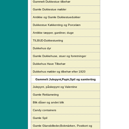
Gammelt Dukkestue tilbehør
Gamle Dukkestue møbler
Antikke og Gamle Dukkestuedukker
Dukkestue Køkkenting og Porcelæn
Antikke tæpper, gardiner, duge
TILBUD-Dukkestueting
Dukkehus dyr
Gamle Dukkehuse, stuer og forretninger
Dukkehus Have Tilbehør
Dukkehus møbler og tilbehør efter 1920
Gammelt Julepynt,Papir,Spil og samlerting
Julepynt, påskepynt og Valentine
Gamle Reklameting
Blik dåser og andet blik
Candy containers
Gamle Spil
Gamle Glansbilleder,Bokmärken, Postkort og