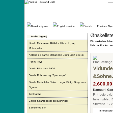
Gå
direkte
til
indhold.
Forside / Nye
Ønskelist
Antikt legetøj
Din ønskeliste blive
Gamle Mekaniske Blikbiler, Skibe, Fly og
Hvis du ikke kan se 
Motorcykler
Antikke og gamle Mekaniske Blikfigurer/ legetøj
Penny Toys
Vidunde
Gamle Biler efter 1950
&Söhne.
Gamle Robotter og "Spacetoys"
Gamle Modelbiler, Tekno, Lego, Dinky, Gorgi samt
2.600,00 
Figurer
Kategori:
Gam
Trælegetøj
Fint lueforgyl
hele møblet. R
Gamle Sparebøsser og bygninger
Størrelse: 12 
Bamser og dyr
Interesseret