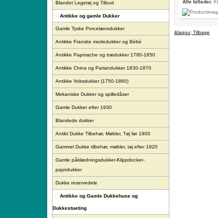
Alle billeder.
Kl
Blandet Legetøj og Tilbud
Antikke og gamle Dukker
Gamle Tyske Porcelænsdukker
&laqou; Tilbage
Antikke Franske modedukker og Bébé
Antikke Papmache og trædukker 1780-1850
Antikke China og Pariandukker 1830-1870
Antikke Voksdukker (1750-1860)
Mekaniske Dukker og spilledåser
Gamle Dukker efter 1930
Blandede dukker
Antikt Dukke Tilbehør, Møbler, Tøj før 1900
Gammel Dukke tilbehør, møbler, tøj efter 1920
Gamle påklædningsdukker-Klippdocker-
papirdukker
Dukke reservedele
Antikke og Gamle Dukkehuse og
Dukkestueting