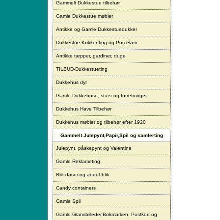
Gammelt Dukkestue tilbehør
Gamle Dukkestue møbler
Antikke og Gamle Dukkestuedukker
Dukkestue Køkkenting og Porcelæn
Antikke tæpper, gardiner, duge
TILBUD-Dukkestueting
Dukkehus dyr
Gamle Dukkehuse, stuer og forretninger
Dukkehus Have Tilbehør
Dukkehus møbler og tilbehør efter 1920
Gammelt Julepynt,Papir,Spil og samlerting
Julepynt, påskepynt og Valentine
Gamle Reklameting
Blik dåser og andet blik
Candy containers
Gamle Spil
Gamle Glansbilleder,Bokmärken, Postkort og