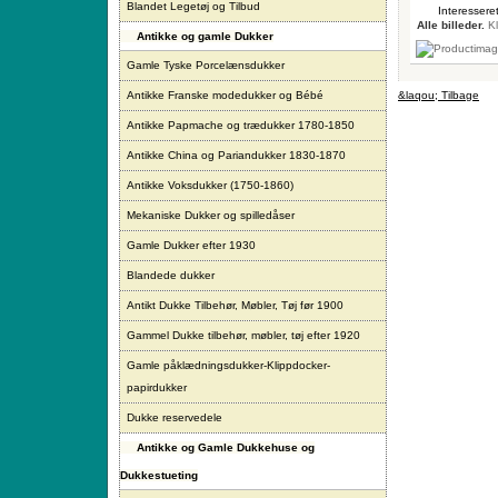
Blandet Legetøj og Tilbud
Interesseret
Alle billeder.
Kl
Antikke og gamle Dukker
Gamle Tyske Porcelænsdukker
Antikke Franske modedukker og Bébé
&laqou; Tilbage
Antikke Papmache og trædukker 1780-1850
Antikke China og Pariandukker 1830-1870
Antikke Voksdukker (1750-1860)
Mekaniske Dukker og spilledåser
Gamle Dukker efter 1930
Blandede dukker
Antikt Dukke Tilbehør, Møbler, Tøj før 1900
Gammel Dukke tilbehør, møbler, tøj efter 1920
Gamle påklædningsdukker-Klippdocker-
papirdukker
Dukke reservedele
Antikke og Gamle Dukkehuse og
Dukkestueting