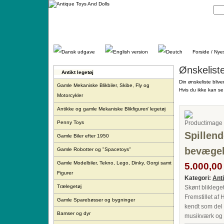
Gå
direkte
til
indhold.
Forside / Nye
Ønskelist
Antikt legetøj
Din ønskeliste blive
Gamle Mekaniske Blikbiler, Skibe, Fly og
Hvis du ikke kan se 
Motorcykler
Antikke og gamle Mekaniske Blikfigurer/ legetøj
Penny Toys
Spillen
Gamle Biler efter 1950
bevægel
Gamle Robotter og "Spacetoys"
Gamle Modelbiler, Tekno, Lego, Dinky, Gorgi samt
5.000,00 
Figurer
Kategori:
Ant
Trælegetøj
Skønt bliklege
Fremstillet af
Gamle Sparebøsser og bygninger
kendt som del
Bamser og dyr
musikværk og 