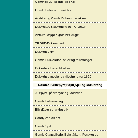
Gammelt Dukkestue tilbehør
Gamle Dukkestue møbler
Antikke og Gamle Dukkestuedukker
Dukkestue Køkkenting og Porcelæn
Antikke tæpper, gardiner, duge
TILBUD-Dukkestueting
Dukkehus dyr
Gamle Dukkehuse, stuer og forretninger
Dukkehus Have Tilbehør
Dukkehus møbler og tilbehør efter 1920
Gammelt Julepynt,Papir,Spil og samlerting
Julepynt, påskepynt og Valentine
Gamle Reklameting
Blik dåser og andet blik
Candy containers
Gamle Spil
Gamle Glansbilleder,Bokmärken, Postkort og