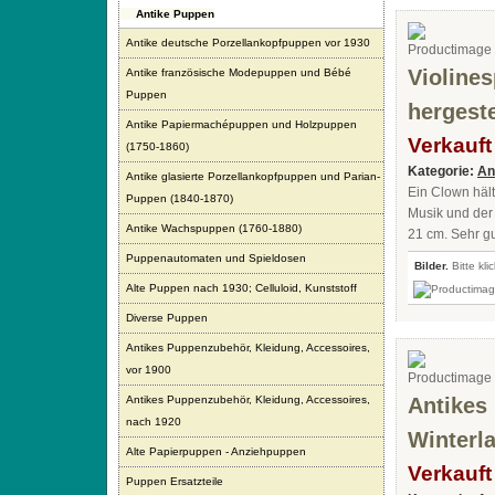
Antike Puppen
Antike deutsche Porzellankopfpuppen vor 1930
Violines
Antike französische Modepuppen und Bébé
Puppen
hergeste
Antike Papiermachépuppen und Holzpuppen
Verkauft
(1750-1860)
Kategorie:
An
Antike glasierte Porzellankopfpuppen und Parian-
Ein Clown hält
Puppen (1840-1870)
Musik und der
Antike Wachspuppen (1760-1880)
21 cm. Sehr gu
Puppenautomaten und Spieldosen
Bilder.
Bitte kli
Alte Puppen nach 1930; Celluloid, Kunststoff
Diverse Puppen
Antikes Puppenzubehör, Kleidung, Accessoires,
vor 1900
Antikes Puppenzubehör, Kleidung, Accessoires,
Antikes
nach 1920
Winterl
Alte Papierpuppen - Anziehpuppen
Verkauft
Puppen Ersatzteile