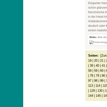
Eleganter Han
schön glänzend
französische 
in der Hand hä
Ankleidezimme
deutsch oder 
einem makello
Bilder.
Bitte kli
Seiten:
[Zur
19
|
20
|
21
|
|
39
|
40
|
41
58
|
59
|
60
|
|
78
|
79
|
80
97
|
98
|
99
|
113
|
114
|
11
|
129
|
130
|
1
144
|
145
|
14
ANTIQUE TOYS & DOLLS · ST. STRANDSTRÆD