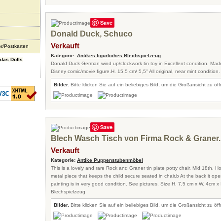
Save
Donald Duck, Schuco
Verkauft
er/Postkarten
Kategorie:
Antikes figürliches Blechspielzeug
ndas Dolls
Donald Duck German wind up/clockwork tin toy in Excellent condition. M
Disney comic/movie figure.H. 15,5 cm/ 5,5" All original, near mint condition. 
Bilder.
Bitte klicken Sie auf ein beliebiges Bild, um die Großansicht zu öf
Save
Blech Wasch Tisch von Firma Rock & Graner.
Verkauft
Kategorie:
Antike Puppenstubenmöbel
This is a lovely and rare Rock and Graner tin plate potty chair. Mid 18th. H
metal piece that keeps the child secure seated in chair.b At the back it ope
painting is in very good condition. See pictures. Size H. 7,5 cm x W. 4cm x 
Blechspielzeug
Bilder.
Bitte klicken Sie auf ein beliebiges Bild, um die Großansicht zu öf