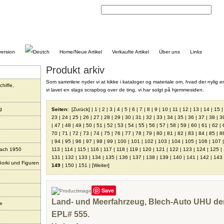
Home/Neue Artikel
Verkaufte Artikel
Über uns
Links
Produkt arkiv
Som sammlere nyder vi at kikke i kataloger og materiale om, hvad der nylig er
chiffe,
vi lavet en slags scrapbog over de ting, vi har solgt på hjemmesiden.
g
Seiten:
[Zurück]
|
1
|
2
|
3
|
4
|
5
|
6
|
7
|
8
|
9
|
10
|
11
|
12
|
13
|
14
|
15
23
|
24
|
25
|
26
|
27
|
28
|
29
|
30
|
31
|
32
|
33
|
34
|
35
|
36
|
37
|
38
|
3
|
47
|
48
|
49
|
50
|
51
|
52
|
53
|
54
|
55
|
56
|
57
|
58
|
59
|
60
|
61
|
62
|
70
|
71
|
72
|
73
|
74
|
75
|
76
|
77
|
78
|
79
|
80
|
81
|
82
|
83
|
84
|
85
|
8
|
94
|
95
|
96
|
97
|
98
|
99
|
100
|
101
|
102
|
103
|
104
|
105
|
106
|
107
nach 1950
113
|
114
|
115
|
116
|
117
|
118
|
119
|
120
|
121
|
122
|
123
|
124
|
125
|
131
|
132
|
133
|
134
|
135
|
136
|
137
|
138
|
139
|
140
|
141
|
142
|
143
Gorki und Figuren
149
|
150
|
151
|
[Weiter]
Save
Land- und Meerfahrzeug, Blech-Auto UHU de
re
EPL# 555.