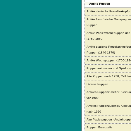
Antike Puppen
Antike deutsche Porzellankopfp
Antike französische Modepuppe
Puppen
Antike Papiermachépuppen und
(1750-1860)
Antike glasierte Porzellankopfp
Puppen (1840-1870)
Antike Wachspuppen (1760-188
Puppenautomaten und Spieldo
Alte Puppen nach 1930; Celluloid
Diverse Puppen
Antikes Puppenzubehör, Kleidun
vor 1900
Antikes Puppenzubehör, Kleidun
nach 1920
Alte Papierpuppen - Anziehpup
Puppen Ersatzteile