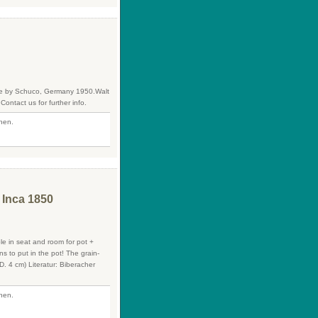
ade by Schuco, Germany 1950.Walt
Contact us for further info.
fnen.
 Inca 1850
ole in seat and room for pot +
ns to put in the pot! The grain-
D. 4 cm) Literatur: Biberacher
fnen.