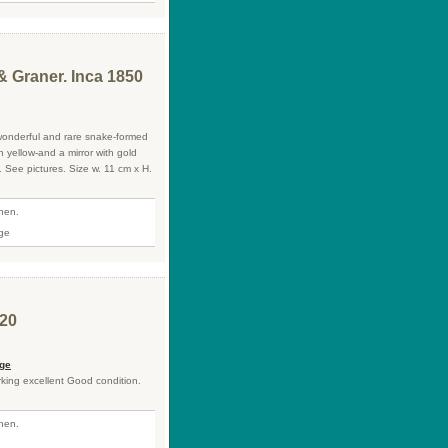
 Graner. Inca 1850
wonderful and rare snake-formed
n yellow-and a mirror with gold
n. See pictures. Size w. 11 cm x H.
fnen.
920
uge
rking excellent Good condition.
fnen.