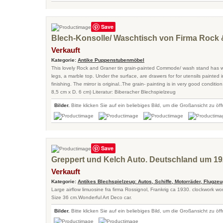
Save
Blech-Konsolle/ Waschtisch von Firma Rock &
Verkauft
Kategorie:
Antike Puppenstubenmöbel
This lovely Rock and Graner tin grain-painted Commode/ wash stand has 
legs, a marble top. Under the surface, are drawers for for utensils painted i
finishing. The mirror is original..The grain- painting is in very good conditio
8,5 cm x D. 6 cm) Literatur: Biberacher Blechspielzeug
Bilder.
Bitte klicken Sie auf ein beliebiges Bild, um die Großansicht zu öf
Save
Greppert und Kelch Auto. Deutschland um 1
Verkauft
Kategorie:
Antikes Blechspielzeug: Autos, Schiffe, Motorräder, Flugze
Large airflow limuosine fra firma Rossignol, Frankrig ca 1930. clockwork wo
Size 36 cm.Wonderful Art Deco car.
Bilder.
Bitte klicken Sie auf ein beliebiges Bild, um die Großansicht zu öf