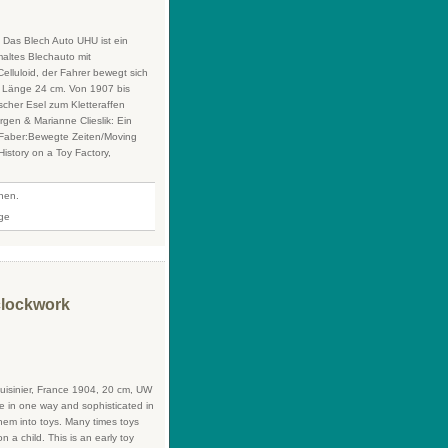
Das Blech Auto UHU ist ein
altes Blechauto mit
elluloid, der Fahrer bewegt sich
: Länge 24 cm. Von 1907 bis
ischer Esel zum Kletteraffen
n & Marianne Clieslik: ­Ein
 Faber:Bewegte Zeiten/Moving
istory on a Toy Factory,
fnen.
 clockwork
uisinier, France 1904, 20 cm, UW
de in one way and sophisticated in
hem into toys. Many times toys
n a child. This is an early toy