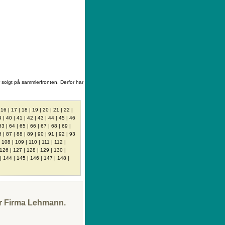
Kontakt
|
AGB
|
Ihre Wunschliste
 solgt på sammlerfronten. Derfor har
|
16
|
17
|
18
|
19
|
20
|
21
|
22
|
9
|
40
|
41
|
42
|
43
|
44
|
45
|
46
63
|
64
|
65
|
66
|
67
|
68
|
69
|
6
|
87
|
88
|
89
|
90
|
91
|
92
|
93
|
108
|
109
|
110
|
111
|
112
|
126
|
127
|
128
|
129
|
130
|
|
144
|
145
|
146
|
147
|
148
|
r Firma Lehmann.