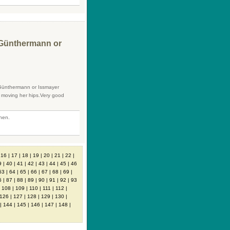
 Günthermann or
 Günthermann or Issmayer
 moving her hips.Very good
fnen.
|
16
|
17
|
18
|
19
|
20
|
21
|
22
|
9
|
40
|
41
|
42
|
43
|
44
|
45
|
46
63
|
64
|
65
|
66
|
67
|
68
|
69
|
6
|
87
|
88
|
89
|
90
|
91
|
92
|
93
|
108
|
109
|
110
|
111
|
112
|
126
|
127
|
128
|
129
|
130
|
|
144
|
145
|
146
|
147
|
148
|