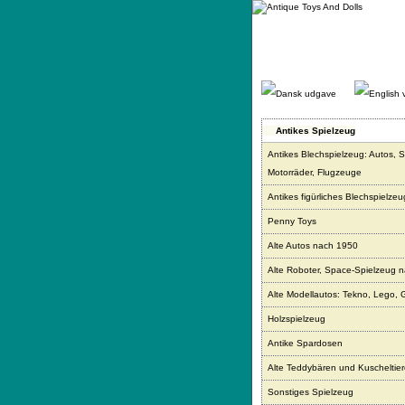
Gå
direkte
til
indhold.
Antikes Spielzeug
Antikes Blechspielzeug: Autos, S
Motorräder, Flugzeuge
Antikes figürliches Blechspielzeu
Penny Toys
Alte Autos nach 1950
Alte Roboter, Space-Spielzeug 
Alte Modellautos: Tekno, Lego, 
Holzspielzeug
Antike Spardosen
Alte Teddybären und Kuscheltie
Sonstiges Spielzeug