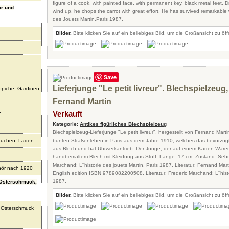
figure of a cook, with painted face, with permanent key, black metal feet.
r und
wind up, he chops the carrot with great effort. He has survived remarkable 
des Jouets Martin,Paris 1987.
Bilder.
Bitte klicken Sie auf ein beliebiges Bild, um die Großansicht zu öf
Save
Lieferjunge "Le petit livreur". Blechspielzeug,
ppiche, Gardinen
Fernand Martin
Verkauft
e
Kategorie:
Antikes figürliches Blechspielzeug
Blechspielzeug-Lieferjunge "Le petit livreur", hergestellt von Fernand Mart
Küchen, Läden
bunten Straßenleben in Paris aus dem Jahre 1910, welches das bevorzugte
aus Blech und hat Uhrwerkantrieb. Der Junge, der auf einem Karren Waren t
handbemaltem Blech mit Kleidung aus Stoff. Länge: 17 cm. Zustand: Sehr g
Marchand: L''historie des jouets Martin, Paris 1987. Literatur: Fernand Mar
ör nach 1920
English edition ISBN 9789082200508. Literatur: Frederic Marchand: L''histo
1987.
 Osterschmuck,
Bilder.
Bitte klicken Sie auf ein beliebiges Bild, um die Großansicht zu öf
 Osterschmuck