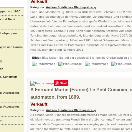
Verkauft
Kategorie:
Antikes figürliches Blechspielzeug
uppen vor 1930
Land- und Meerfahrzeug, Blech-Auto UHU der Firma Lehmann. EPL# 555. 
Land- und Meerfahrzeug der Firma Lehmann.Lithografiertes- und handbem
n und Bébé
Uhrwerkantrieb. Vor der Fahrerfigur ist eine große Windschutzscheibe aus C
während der Fahrt und die Vorderräder sind am Lenkrad verstellbar.Größe
1938 hergestellt. Literatur­: Heike Köhler und Katharina Kreschel:Vom Stör
 Holzpuppen
Tom.Brandenburger Museumshefte 6, Brandenburg an der Havel 2007. Jürge
Jahrhundert Blechspielzeug, München 1981. Helmut Schwarz und Marion
Times-Ernst Paul Lehmann Patentwerk.Geschichte einer Spielwarenfabrik/H
uppen und Parian-
Hrsg.Museen der Stadt Nürnberg 2003.
Bilder.
Bitte klicken Sie auf ein beliebiges Bild, um die Großansicht zu öf
0)
sen
, Kunststoff
Save
A Fernand Martin (France) Le Petit Cuisinier,
g, Accessoires,
automaton, from 1899.
Verkauft
g, Accessoires,
Kategorie:
Antikes figürliches Blechspielzeug
A Fernand Martin (France) clockwork automaton,Fernand Martin, Le Petit C
ok, Martin toys are portraying French life in the 19th century. They are cru
pen
another. Martin''''s genius was to observe everyday people and transform t
are made for children but with adults in mind. The subtleties would be lost o