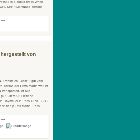
 Dressed in a cooks dress When
well. See F.Marchand''Historie
fnen.
 hergestellt von
in, Frankreich. Diese Figur vom
 Thema der Firma Martin war, ist
ransportiert, ist aus
ut. Literatur: Frederic
tin, Toymaker in Paris 1878 - 1912
rie des jouets Martin, Paris
fnen.