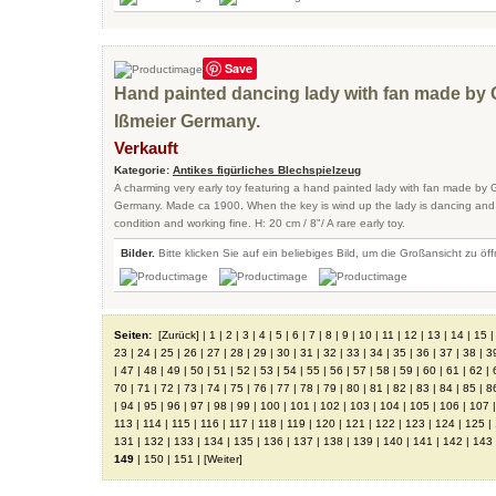
Save
Hand painted dancing lady with fan made by
Ißmeier Germany.
Verkauft
Kategorie:
Antikes figürliches Blechspielzeug
A charming very early toy featuring a hand painted lady with fan made by
Germany. Made ca 1900. When the key is wind up the lady is dancing and
condition and working fine. H: 20 cm / 8"/ A rare early toy.
Bilder.
Bitte klicken Sie auf ein beliebiges Bild, um die Großansicht zu öf
Seiten:
[Zurück]
|
1
|
2
|
3
|
4
|
5
|
6
|
7
|
8
|
9
|
10
|
11
|
12
|
13
|
14
|
15
23
|
24
|
25
|
26
|
27
|
28
|
29
|
30
|
31
|
32
|
33
|
34
|
35
|
36
|
37
|
38
|
3
|
47
|
48
|
49
|
50
|
51
|
52
|
53
|
54
|
55
|
56
|
57
|
58
|
59
|
60
|
61
|
62
|
70
|
71
|
72
|
73
|
74
|
75
|
76
|
77
|
78
|
79
|
80
|
81
|
82
|
83
|
84
|
85
|
8
|
94
|
95
|
96
|
97
|
98
|
99
|
100
|
101
|
102
|
103
|
104
|
105
|
106
|
107
113
|
114
|
115
|
116
|
117
|
118
|
119
|
120
|
121
|
122
|
123
|
124
|
125
|
131
|
132
|
133
|
134
|
135
|
136
|
137
|
138
|
139
|
140
|
141
|
142
|
143
149
|
150
|
151
|
[Weiter]