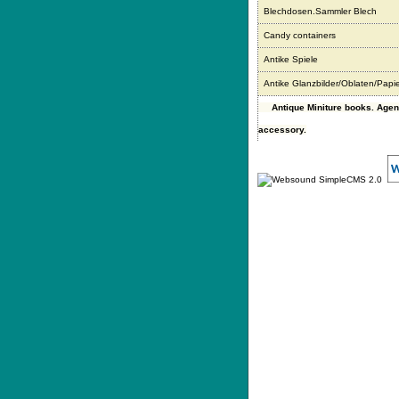
Blechdosen.Sammler Blech
Candy containers
Antike Spiele
Antike Glanzbilder/Oblaten/Papi
Antique Miniture books. Age
accessory.