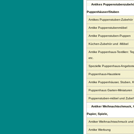
Antikes Puppenstubenzubehö
Puppenhäuser/Stuben
Antikes Puppenstuben-Zubehör
Antike Puppenstubenmöbel
Antike Puppenstuben-Puppen
Küchen-Zubehör und -Möbel
Antike Puppenhaus-Textilien: Te
etc.
Spezielle Puppenhaus-Angebot
Puppenhaus-Haustiere
Antike Puppenhäuser, Stuben, 
Puppenhaus Garten-Miniaturen
Puppenstuben-möbel und Zubeh
Antiker Weihnachtschmuck,
Papier, Spiele,
Antiker Weihnachtsschmuck und
Antike Werbung