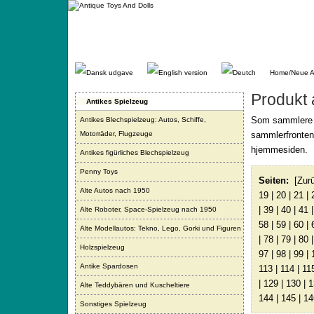
Gå
direkte
til
indhold.
Home/Neue Ar
Produkt 
Antikes Spielzeug
Som sammlere ny
Antikes Blechspielzeug: Autos, Schiffe,
Motorräder, Flugzeuge
sammlerfronten.
hjemmesiden.
Antikes figürliches Blechspielzeug
Penny Toys
Seiten:
[Zur
Alte Autos nach 1950
19
|
20
|
21
|
|
39
|
40
|
41
Alte Roboter, Space-Spielzeug nach 1950
58
|
59
|
60
|
Alte Modellautos: Tekno, Lego, Gorki und Figuren
|
78
|
79
|
80
Holzspielzeug
97
|
98
|
99
|
Antike Spardosen
113
|
114
|
11
|
129
|
130
|
1
Alte Teddybären und Kuscheltiere
144
|
145
|
14
Sonstiges Spielzeug