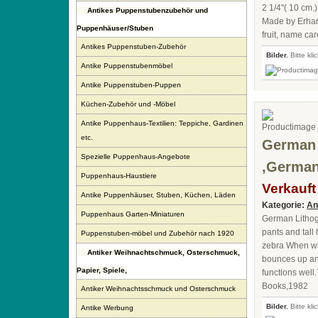
2 1/4"( 10 cm.
Antikes Puppenstubenzubehör und
Made by Erhard
Puppenhäuser/Stuben
fruit, name ca
Antikes Puppenstuben-Zubehör
Bilder.
Bitte kli
Antike Puppenstubenmöbel
Antike Puppenstuben-Puppen
Küchen-Zubehör und -Möbel
Antike Puppenhaus-Textilien: Teppiche, Gardinen
etc.
German 
Spezielle Puppenhaus-Angebote
,German
Puppenhaus-Haustiere
Verkauft
Antike Puppenhäuser, Stuben, Küchen, Läden
Kategorie:
An
Puppenhaus Garten-Miniaturen
German Lithog
pants and tall 
Puppenstuben-möbel und Zubehör nach 1920
zebra When win
Antiker Weihnachtschmuck, Osterschmuck,
bounces up and
Papier, Spiele,
functions wel
Books,1982
Antiker Weihnachtsschmuck und Osterschmuck
Bilder.
Bitte kli
Antike Werbung