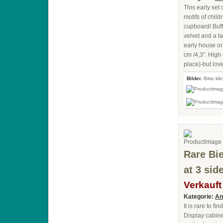
This early set 
motifs of chil
cupboard/ Buffe
velvet and a t
early house or
cm /4,3". High 
place)-but lovel
Bilder.
Bitte kli
Rare Bi
at 3 sid
Verkauft
Kategorie:
An
It is rare to f
Display cabine