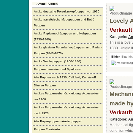
Antike Puppen
Antike deutsche Porzellankopfpuppen vor 1930
Lovely A
Antike französische Modepuppen und Bébé
Puppen
Verkauft
Antike Papiermachépuppen und Holzpuppen
Kategorie:
An
(1750-1860)
This is a love
Antike glasierte Porzellankopfpuppen und Parian-
1880. Uniqie i
Puppen (1840-1870)
Bilder.
Bitte kli
Antike Wachspuppen (1760-1880)
Puppenautomaten und Spieldosen
Alte Puppen nach 1930; Celluloid, Kunststoff
Diverse Puppen
Mechanic
Antikes Puppenzubehör, Kleidung, Accessoires,
vor 1900
made by
Antikes Puppenzubehör, Kleidung, Accessoires,
Verkauft
nach 1920
Kategorie:
An
Alte Papierpuppen - Anziehpuppen
Mechanical fig
Puppen Ersatzteile
condition,whi