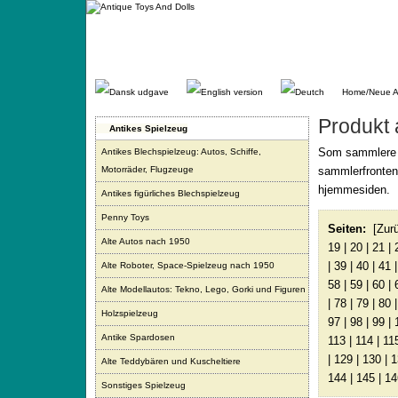
Gå
direkte
til
indhold.
Home/Neue Ar
Produkt 
Antikes Spielzeug
Som sammlere ny
Antikes Blechspielzeug: Autos, Schiffe,
Motorräder, Flugzeuge
sammlerfronten.
hjemmesiden.
Antikes figürliches Blechspielzeug
Penny Toys
Seiten:
[Zur
Alte Autos nach 1950
19
|
20
|
21
|
|
39
|
40
|
41
Alte Roboter, Space-Spielzeug nach 1950
58
|
59
|
60
|
Alte Modellautos: Tekno, Lego, Gorki und Figuren
|
78
|
79
|
80
Holzspielzeug
97
|
98
|
99
|
Antike Spardosen
113
|
114
|
11
|
129
|
130
|
1
Alte Teddybären und Kuscheltiere
144
|
145
|
14
Sonstiges Spielzeug