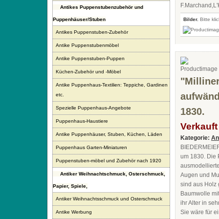
F.Marchand,L'H
Antikes Puppenstubenzubehör und
Puppenhäuser/Stuben
Bilder.
Bitte kli
Antikes Puppenstuben-Zubehör
Antike Puppenstubenmöbel
Antike Puppenstuben-Puppen
Küchen-Zubehör und -Möbel
"Millin
Antike Puppenhaus-Textilien: Teppiche, Gardinen
aufwänd
etc.
Spezielle Puppenhaus-Angebote
1830.
Puppenhaus-Haustiere
Verkauft
Antike Puppenhäuser, Stuben, Küchen, Läden
Kategorie:
An
BIEDERMEIER-P
Puppenhaus Garten-Miniaturen
um 1830. Die P
Puppenstuben-möbel und Zubehör nach 1920
ausmodellierte
Antiker Weihnachtschmuck, Osterschmuck,
Augen und Mund
sind aus Holz 
Papier, Spiele,
Baumwolle mit
Antiker Weihnachtsschmuck und Osterschmuck
ihr Alter in s
Sie wäre für 
Antike Werbung