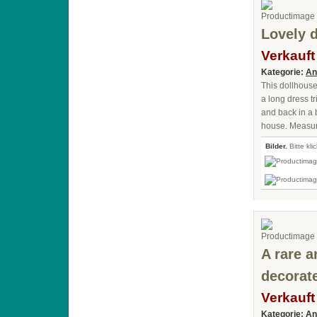
Lovely d
Verkauft
Kategorie:
An
This dollhouse 
a long dress t
and back in a 
house. Measure
Bilder.
Bitte kli
A rare a
decorate
Verkauft
Kategorie:
An