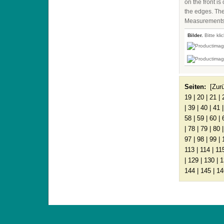
on the front i
the edges. The
Measurements: 
Bilder.
Bitte kli
Seiten:
[Zur
19
|
20
|
21
|
|
39
|
40
|
41
58
|
59
|
60
|
|
78
|
79
|
80
97
|
98
|
99
|
113
|
114
|
11
|
129
|
130
|
1
144
|
145
|
14
ANTIQUE TOYS & DOLLS · ST. STRANDSTRÆD