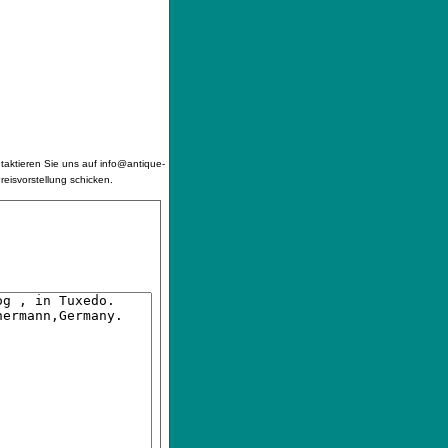
Kontakt
|
AGB
|
Ihre Wunschliste
taktieren Sie uns auf
info@antique-
eisvorstellung schicken.