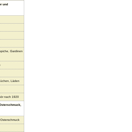
r und
ppiche, Gardinen
e
Küchen, Läden
ör nach 1920
 Osterschmuck,
 Osterschmuck