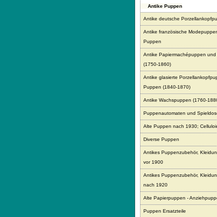
Antike Puppen
Antike deutsche Porzellankopfp
Antike französische Modepuppe
Puppen
Antike Papiermachépuppen und
(1750-1860)
Antike glasierte Porzellankopfp
Puppen (1840-1870)
Antike Wachspuppen (1760-188
Puppenautomaten und Spieldo
Alte Puppen nach 1930; Celluloid
Diverse Puppen
Antikes Puppenzubehör, Kleidun
vor 1900
Antikes Puppenzubehör, Kleidun
nach 1920
Alte Papierpuppen - Anziehpup
Puppen Ersatzteile