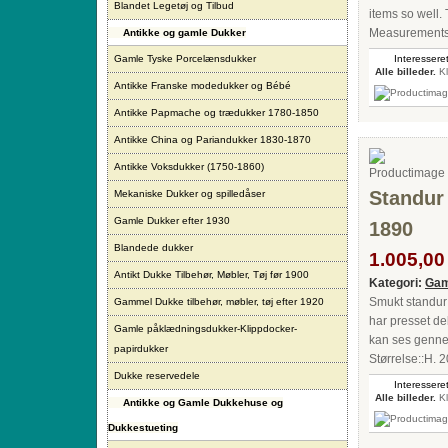
Blandet Legetøj og Tilbud
items so well.
Measurements: 
Antikke og gamle Dukker
Gamle Tyske Porcelænsdukker
Interesseret
Alle billeder.
Kl
Antikke Franske modedukker og Bébé
Antikke Papmache og trædukker 1780-1850
Antikke China og Pariandukker 1830-1870
Antikke Voksdukker (1750-1860)
Standur 
Mekaniske Dukker og spilledåser
Gamle Dukker efter 1930
1890
Blandede dukker
1.005,00 
Antikt Dukke Tilbehør, Møbler, Tøj før 1900
Kategori:
Gam
Smukt standur 
Gammel Dukke tilbehør, møbler, tøj efter 1920
har presset de
Gamle påklædningsdukker-Klippdocker-
kan ses gennem
papirdukker
Størrelse::H. 
Dukke reservedele
Interesseret
Alle billeder.
Kl
Antikke og Gamle Dukkehuse og
Dukkestueting