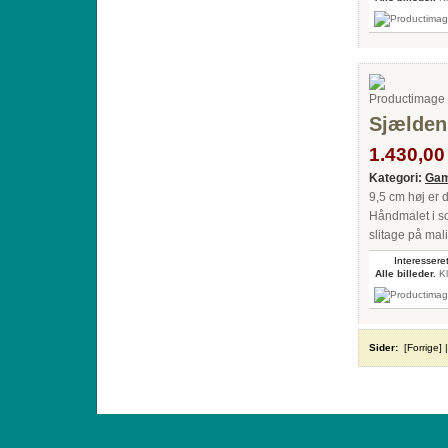
Sjælden 
1.430,00 
Kategori:
Gam
9,5 cm høj er 
Håndmalet i so
slitage på mal
Interesseret
Alle billeder.
Kl
Sider:
[Forrige]
ANTIQUE TOYS & DOLLS · ST. STRANDSTRÆD