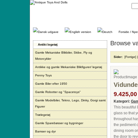
Gå
direkte
til
indhold.
Forside / Nye
Browse va
Antikt legetøj
Gamle Mekaniske Blikbiler, Skibe, Fly og
Sider:
[Forrige]
Motorcykler
Antikke og gamle Mekaniske Blikfigurer/ legetøj
Penny Toys
Vidunder
Gamle Biler efter 1950
Gamle Robotter og "Spacetoys"
9.425,00 
Gamle Modelbiler, Tekno, Lego, Dinky, Gorgi samt
Kategori:
Gam
Figurer
This beautiful
glass so that 
Trælegetøj
throughout has
Gamle Sparebøsser og bygninger
the pediment on
dining room or
Bamser og dyr
the door to re