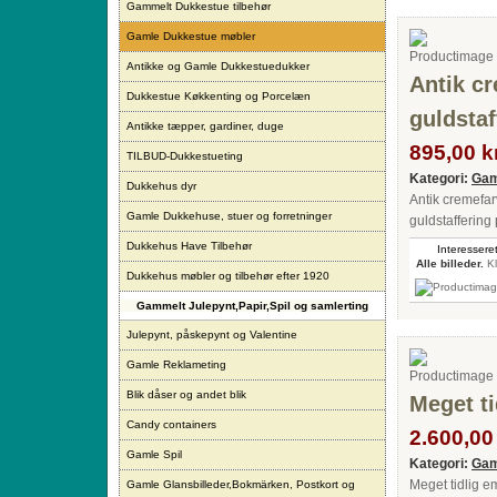
Gammelt Dukkestue tilbehør
Gamle Dukkestue møbler
Antikke og Gamle Dukkestuedukker
Antik c
Dukkestue Køkkenting og Porcelæn
guldstaf
Antikke tæpper, gardiner, duge
895,00 kr
TILBUD-Dukkestueting
Kategori:
Gam
Dukkehus dyr
Antik cremefar
Gamle Dukkehuse, stuer og forretninger
guldstaffering 
Dukkehus Have Tilbehør
Interesseret
Alle billeder.
Kl
Dukkehus møbler og tilbehør efter 1920
Gammelt Julepynt,Papir,Spil og samlerting
Julepynt, påskepynt og Valentine
Gamle Reklameting
Blik dåser og andet blik
Meget t
Candy containers
2.600,00 
Gamle Spil
Kategori:
Gam
Meget tidlig 
Gamle Glansbilleder,Bokmärken, Postkort og