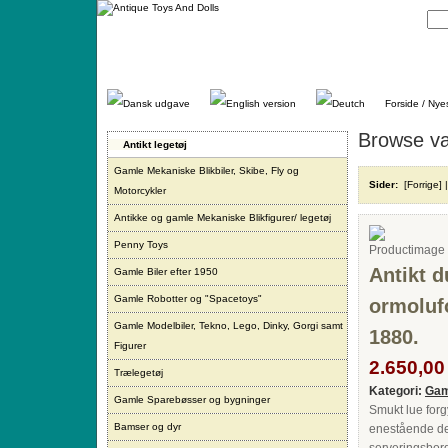
Gå
direkte
til
indhold.
Forside / Nye
Browse va
Antikt legetøj
Gamle Mekaniske Blikbiler, Skibe, Fly og
Sider:
[Forrige]
Motorcykler
Antikke og gamle Mekaniske Blikfigurer/ legetøj
Penny Toys
Antikt 
Gamle Biler efter 1950
Gamle Robotter og "Spacetoys"
ormoluf
Gamle Modelbiler, Tekno, Lego, Dinky, Gorgi samt
1880.
Figurer
2.650,00 
Trælegetøj
Kategori:
Gam
Gamle Sparebøsser og bygninger
Smukt lue forg
Bamser og dyr
enestående de