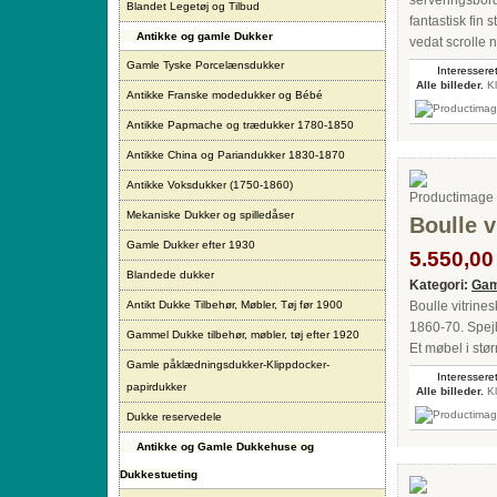
serveringsbord 
Blandet Legetøj og Tilbud
fantastisk fin
Antikke og gamle Dukker
vedat scrolle n
Gamle Tyske Porcelænsdukker
Interesseret
Alle billeder.
Kl
Antikke Franske modedukker og Bébé
Antikke Papmache og trædukker 1780-1850
Antikke China og Pariandukker 1830-1870
Antikke Voksdukker (1750-1860)
Mekaniske Dukker og spilledåser
Boulle v
Gamle Dukker efter 1930
5.550,00 
Blandede dukker
Kategori:
Gam
Antikt Dukke Tilbehør, Møbler, Tøj før 1900
Boulle vitrine
1860-70. Spejld
Gammel Dukke tilbehør, møbler, tøj efter 1920
Et møbel i stør
Gamle påklædningsdukker-Klippdocker-
Interesseret
papirdukker
Alle billeder.
Kl
Dukke reservedele
Antikke og Gamle Dukkehuse og
Dukkestueting