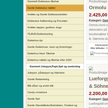
Gammelt Dukkestue tilbehør
Ormolu 
Gamle Dukkestue møbler
2.425,00 
Antikke og Gamle Dukkestuedukker
Kategori:
Gam
Dukkestue Køkkenting og Porcelæn
Ormolu bord af
Antikke tæpper, gardiner, duge
dekoration på
TILBUD-Dukkestueting
boullemøbler f
til. Størrelse:
Dukkehus dyr
Interesseret
Gamle Dukkehuse, stuer og forretninger
Alle billeder.
Kl
Dukkehus Have Tilbehør
Dukkehus møbler og tilbehør efter 1920
Gammelt Julepynt,Papir,Spil og samlerting
Julepynt, påskepynt og Valentine
Lueforgy
Gamle Reklameting
& Söhne
Blik dåser og andet blik
Candy containers
2.200,00 
Gamle Spil
Kategori:
Gam
Lueforgyldt o
Gamle Glansbilleder,Bokmärken, Postkort og