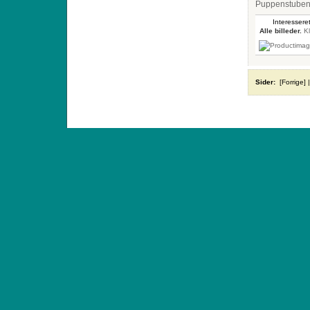
Puppenstuben-
Interesseret
Alle billeder.
Kl
Sider:
[Forrige]
ANTIQUE TOYS & DOLLS · ST. STRANDSTRÆD