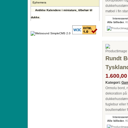
bordpladen og
Ephemera
dukkehusstørre
Antikke Kalendere i miniature, tilbehør til
møbel i fin st
dukke.
Interesseret
Alle billeder.
Kl
Rundt Bo
Tysklan
1.600,00 
Kategori:
Gam
Ormolu bord, r
dekoration på
dukkehusstørre
fuglebur eller
boullemøbler f
Interesseret
Alle billeder.
Kl