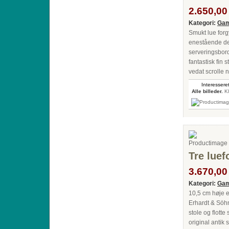
2.650,00 
Kategori:
Gam
Smukt lue forg
enestående de
serveringsbord 
fantastisk fin
vedat scrolle n
Interesseret
Alle billeder.
Kl
Tre luef
3.670,00 
Kategori:
Gam
10,5 cm høje e
Erhardt & Söhn
stole og flott
original antik 