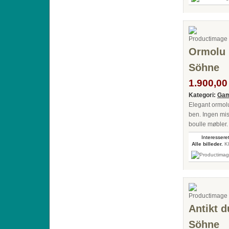
Ormolu l
Söhne
1.900,00 
Kategori:
Gam
Elegant ormolu
ben. Ingen mis
boulle møbler.
Interesseret
Alle billeder.
Kl
Antikt d
Söhne