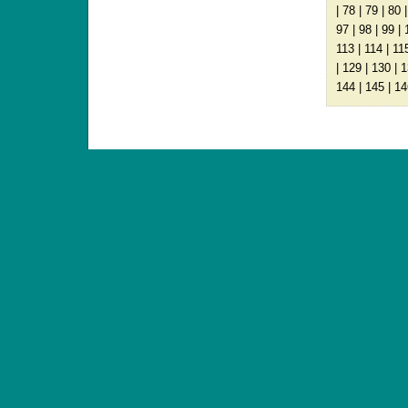
|
78
|
79
|
80
97
|
98
|
99
|
113
|
114
|
11
|
129
|
130
|
1
144
|
145
|
14
ANTIQUE TOYS & DOLLS · ST. STRANDSTRÆD