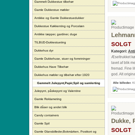
Gammelt Dukkestue tilbehør
Gamle Dukkestue møbler
Antikke og Gamle Dukkestuedukker
Dukkestue Køkkenting og Porcelæn
Lehmann
Antikke tæpper, gardiner, duge
TILBUD-Dukkestueting
SOLGT
Dukkehus dyr
Kategori:
Ant
Æseltrukket kø
Gamle Dukkehuse, stuer og forretninger
lavet af blik 
Dukkehus Have Tilbehør
fremad. Fine l
god. Alt origin
Dukkehus møbler og tilbehør efter 1920
Alle billeder.
Kl
Gammelt Julepynt,Papir,Spil og samlerting
Julepynt, påskepynt og Valentine
Gamle Reklameting
Blik dåser og andet blik
Candy containers
Dukke, 
Gamle Spil
SOLGT
Gamle Glansbilleder,Bokmärken, Postkort og