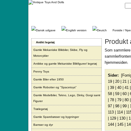
Gå
direkte
til
indhold.
Forside / Nye
Produkt 
Antikt legetøj
Som sammlere ny
Gamle Mekaniske Blikbiler, Skibe, Fly og
Motorcykler
sammlerfronten.
hjemmesiden.
Antikke og gamle Mekaniske Blikfigurer/ legetøj
Penny Toys
Sider:
[Forri
Gamle Biler efter 1950
19
|
20
|
21
|
|
39
|
40
|
41
Gamle Robotter og "Spacetoys"
58
|
59
|
60
|
Gamle Modelbiler, Tekno, Lego, Dinky, Gorgi samt
|
78
|
79
|
80
Figurer
97
|
98
|
99
|
Trælegetøj
113
|
114
|
11
Gamle Sparebøsser og bygninger
|
129
|
130
|
1
144
|
145
|
14
Bamser og dyr