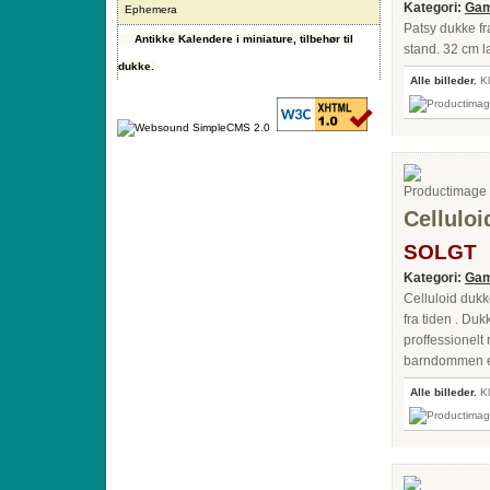
Kategori:
Gam
Ephemera
Patsy dukke fr
Antikke Kalendere i miniature, tilbehør til
stand. 32 cm l
dukke.
Alle billeder.
Kl
Celluloi
SOLGT
Kategori:
Gam
Celluloid dukk
fra tiden . Duk
proffessionelt
barndommen el
Alle billeder.
Kl