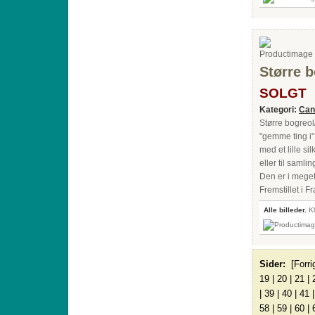
Større b
SOLGT
Kategori:
Can
Større bogreol
"gemme ting i"
med et lille s
eller til samli
Den er i meget
Fremstillet i 
Alle billeder.
Kl
Sider:
[Forri
19
|
20
|
21
|
|
39
|
40
|
41
58
|
59
|
60
|