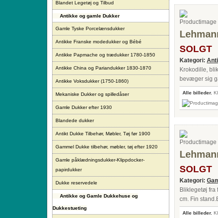
Blandet Legetøj og Tilbud
Antikke og gamle Dukker
Gamle Tyske Porcelænsdukker
Lehmann
Antikke Franske modedukker og Bébé
SOLGT
Antikke Papmache og trædukker 1780-1850
Kategori:
Ant
Antikke China og Pariandukker 1830-1870
Krokodille, bl
bevæger sig g
Antikke Voksdukker (1750-1860)
Alle billeder.
Kl
Mekaniske Dukker og spilledåser
Gamle Dukker efter 1930
Blandede dukker
Antikt Dukke Tilbehør, Møbler, Tøj før 1900
Gammel Dukke tilbehør, møbler, tøj efter 1920
Lehmann
Gamle påklædningsdukker-Klippdocker-
SOLGT
papirdukker
Kategori:
Gam
Dukke reservedele
Bliklegetøj fr
Antikke og Gamle Dukkehuse og
cm. Fin stand.B
Dukkestueting
Alle billeder.
Kl