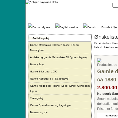
Gå
direkte
til
indhold.
Forside / Nye
Ønskelist
Antikt legetøj
Din ønskeliste blive
Gamle Mekaniske Blikbiler, Skibe, Fly og
Hvis du ikke kan se 
Motorcykler
Antikke og gamle Mekaniske Blikfigurer/ legetøj
Penny Toys
Gamle d
Gamle Biler efter 1950
ca 1880
Gamle Robotter og "Spacetoys"
Gamle Modelbiler, Tekno, Lego, Dinky, Gorgi samt
2.800,00 
Figurer
Kategori:
Gam
Trælegetøj
Smukt møbelsæt
dekoration gul
Gamle Sparebøsser og bygninger
Prisen er for 
Bamser og dyr
Interesseret