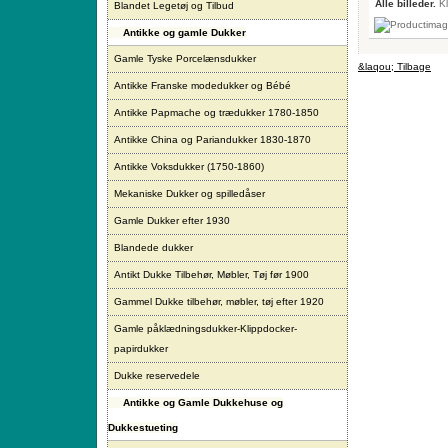
Alle billeder.
Kl
Blandet Legetøj og Tilbud
Antikke og gamle Dukker
Gamle Tyske Porcelænsdukker
&laqou; Tilbage
Antikke Franske modedukker og Bébé
Antikke Papmache og trædukker 1780-1850
Antikke China og Pariandukker 1830-1870
Antikke Voksdukker (1750-1860)
Mekaniske Dukker og spilledåser
Gamle Dukker efter 1930
Blandede dukker
Antikt Dukke Tilbehør, Møbler, Tøj før 1900
Gammel Dukke tilbehør, møbler, tøj efter 1920
Gamle påklædningsdukker-Klippdocker-
papirdukker
Dukke reservedele
Antikke og Gamle Dukkehuse og
Dukkestueting