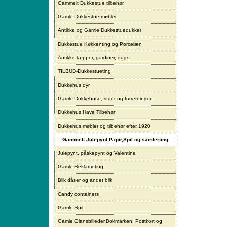
Gammelt Dukkestue tilbehør
Gamle Dukkestue møbler
Antikke og Gamle Dukkestuedukker
Dukkestue Køkkenting og Porcelæn
Antikke tæpper, gardiner, duge
TILBUD-Dukkestueting
Dukkehus dyr
Gamle Dukkehuse, stuer og forretninger
Dukkehus Have Tilbehør
Dukkehus møbler og tilbehør efter 1920
Gammelt Julepynt,Papir,Spil og samlerting
Julepynt, påskepynt og Valentine
Gamle Reklameting
Blik dåser og andet blik
Candy containers
Gamle Spil
Gamle Glansbilleder,Bokmärken, Postkort og