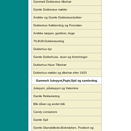
Gammelt Dukkestue tilbehør
Gamle Dukkestue møbler
Antikke og Gamle Dukkestuedukker
Dukkestue Køkkenting og Porcelæn
Antikke tæpper, gardiner, duge
TILBUD-Dukkestueting
Dukkehus dyr
Gamle Dukkehuse, stuer og forretninger
Dukkehus Have Tilbehør
Dukkehus møbler og tilbehør efter 1920
Gammelt Julepynt,Papir,Spil og samlerting
Julepynt, påskepynt og Valentine
Gamle Reklameting
Blik dåser og andet blik
Candy containers
Gamle Spil
Gamle Glansbilleder,Bokmärken, Postkort og