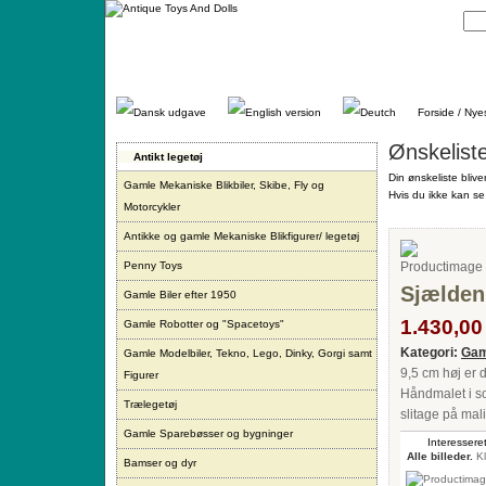
Gå
direkte
til
indhold.
Forside / Nye
Ønskelist
Antikt legetøj
Din ønskeliste blive
Gamle Mekaniske Blikbiler, Skibe, Fly og
Hvis du ikke kan se 
Motorcykler
Antikke og gamle Mekaniske Blikfigurer/ legetøj
Penny Toys
Sjælden 
Gamle Biler efter 1950
1.430,00 
Gamle Robotter og "Spacetoys"
Kategori:
Gam
Gamle Modelbiler, Tekno, Lego, Dinky, Gorgi samt
9,5 cm høj er 
Figurer
Håndmalet i so
Trælegetøj
slitage på mal
Gamle Sparebøsser og bygninger
Interesseret
Alle billeder.
Kl
Bamser og dyr