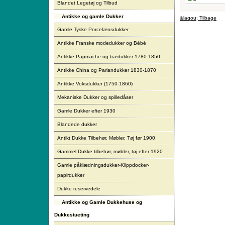
Blandet Legetøj og Tilbud
Antikke og gamle Dukker
&laqou; Tilbage
Gamle Tyske Porcelænsdukker
Antikke Franske modedukker og Bébé
Antikke Papmache og trædukker 1780-1850
Antikke China og Pariandukker 1830-1870
Antikke Voksdukker (1750-1860)
Mekaniske Dukker og spilledåser
Gamle Dukker efter 1930
Blandede dukker
Antikt Dukke Tilbehør, Møbler, Tøj før 1900
Gammel Dukke tilbehør, møbler, tøj efter 1920
Gamle påklædningsdukker-Klippdocker-
papirdukker
Dukke reservedele
Antikke og Gamle Dukkehuse og
Dukkestueting